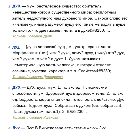
ДУХ
— муж. бестелесное существо: обитатель
3
невещественного; а существенного мира; бесплотный
житель недоступного нам духовного мира. Относя слово это
к человеку, иные разумеют душу его, иные же видят в душе
только то, что дает жизнь плоти, а в духе&#8230; …
Толковый словарь Даля
дух
— [душа человека] сущ., м., употр. сравн. часто
4
Морфология: (нет) чего? духа, чему? духу, (вижу) что? дух,
чем? духом, о чём? о духе 1. Духом называют
нематериальную часть человека, к которой относят
сознание, чувства, характер и т. п. Свойства&#8230; …
Толковый словарь Дмитриева
ДУХ
— ДУХ, духа, муж. 1. только ед. Психические
5
способности, ум. Здоровый дух в здоровом теле. 2. только
ед. Бодрость, моральная сила, готовность к действию. Дух
войска. Подъем духа. Собраться с духом (см. собраться).
Пасть духом (см. пасть1). 3. В&#8230; …
Толковый словарь Ушакова
Дух
— Дух: В Викисловаре есть статья «дух» Дух
6