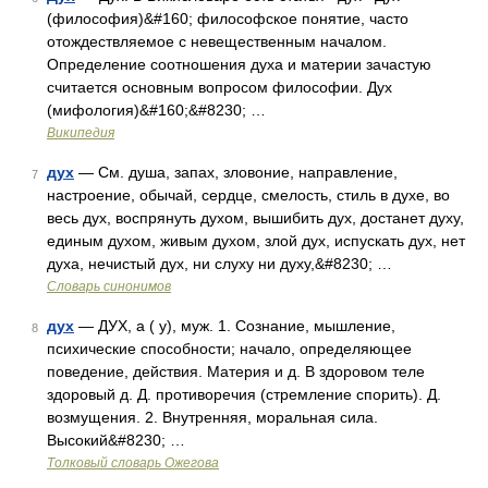
(философия)&#160; философское понятие, часто
отождествляемое с невещественным началом.
Определение соотношения духа и материи зачастую
считается основным вопросом философии. Дух
(мифология)&#160;&#8230; …
Википедия
дух
— См. душа, запах, зловоние, направление,
7
настроение, обычай, сердце, смелость, стиль в духе, во
весь дух, воспрянуть духом, вышибить дух, достанет духу,
единым духом, живым духом, злой дух, испускать дух, нет
духа, нечистый дух, ни слуху ни духу,&#8230; …
Словарь синонимов
дух
— ДУХ, а ( у), муж. 1. Сознание, мышление,
8
психические способности; начало, определяющее
поведение, действия. Материя и д. В здоровом теле
здоровый д. Д. противоречия (стремление спорить). Д.
возмущения. 2. Внутренняя, моральная сила.
Высокий&#8230; …
Толковый словарь Ожегова