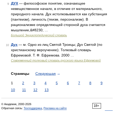
ДУХ
— философское понятие, означающее
9
невещественное начало, в отличие от материального,
природного начала. Дух истолковывается как субстанция
(пантеизм), личность (теизм, персонализм). В
рационализме определяющей стороной духа считается
мышление,&#8230; …
Большой Энциклопедический словарь
Дух
— м. Одно из лиц Святой Троицы; Дух Святой (по
10
христианскому вероучению). Толковый словарь
Ефремовой. Т. Ф. Ефремова. 2000 …
Современный толковый словарь русского языка Ефремовой
Страницы
Следующая
→
1
2
3
4
5
6
7
8
9
10
11
12
13
© Академик, 2000-2026
18+
Обратная связь:
Техподдержка
,
Реклама на сайте