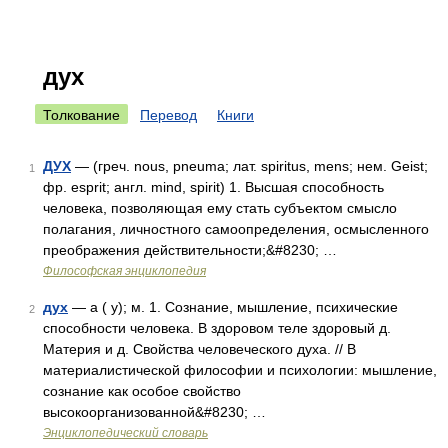
дух
Толкование
Перевод
Книги
ДУХ
— (греч. nous, pneuma; лат. spiritus, mens; нем. Geist;
1
фр. esprit; англ. mind, spirit) 1. Высшая способность
человека, позволяющая ему стать субъектом смысло
полагания, личностного самоопределения, осмысленного
преображения действительности;&#8230; …
Философская энциклопедия
дух
— а ( у); м. 1. Сознание, мышление, психические
2
способности человека. В здоровом теле здоровый д.
Материя и д. Свойства человеческого духа. // В
материалистической философии и психологии: мышление,
сознание как особое свойство
высокоорганизованной&#8230; …
Энциклопедический словарь